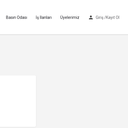
Basın Odası
İş İlanları
Üyelerimiz
Giriş /
Kayıt Ol