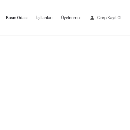
Basın Odası
İş İlanları
Üyelerimiz
Giriş /
Kayıt Ol