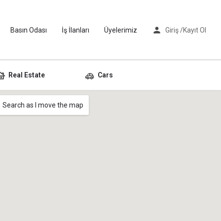
Basın Odası
İş İlanları
Üyelerimiz
Giriş /
Kayıt Ol
Real Estate
Cars
Search as I move the map