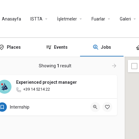
Anasayfa
ISTTA
İşletmeler
Fuarlar
Galeri
Places
Events
Jobs
Showing
1
result
Experienced project manager
+39 14 5214 22
Internship