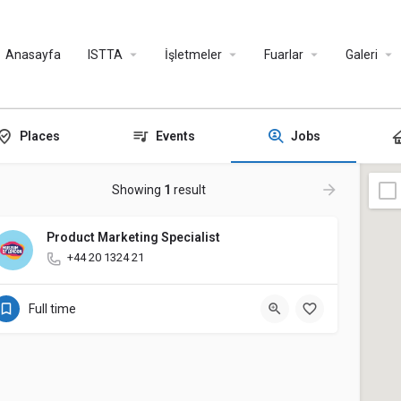
Anasayfa
ISTTA
İşletmeler
Fuarlar
Galeri
Places
Events
Jobs
Showing
1
result
Product Marketing Specialist
+44 20 1324 21
Full time