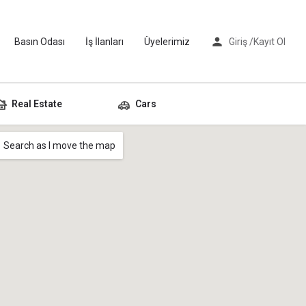
Basın Odası
İş İlanları
Üyelerimiz
Giriş /
Kayıt Ol
Real Estate
Cars
Search as I move the map