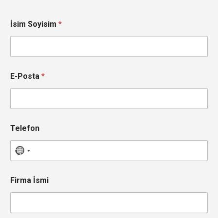
İsim Soyisim
*
E-Posta
*
Telefon
N
o
c
Firma İsmi
o
u
n
t