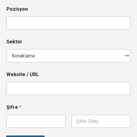
r
y
Pozisyon
s
e
l
e
c
Sektör
t
e
d
Website / URL
Şifre
*