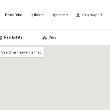
Basın Odası
İş İlanları
Üyelerimiz
Giriş /
Kayıt Ol
Real Estate
Cars
Search as I move the map