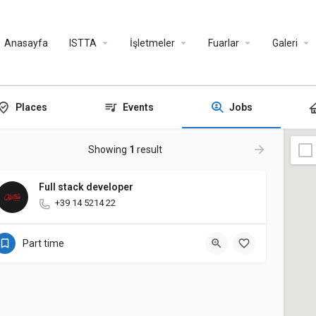
Anasayfa
ISTTA
İşletmeler
Fuarlar
Galeri
Places
Events
Jobs
Showing
1
result
Full stack developer
+39 14 5214 22
Part time